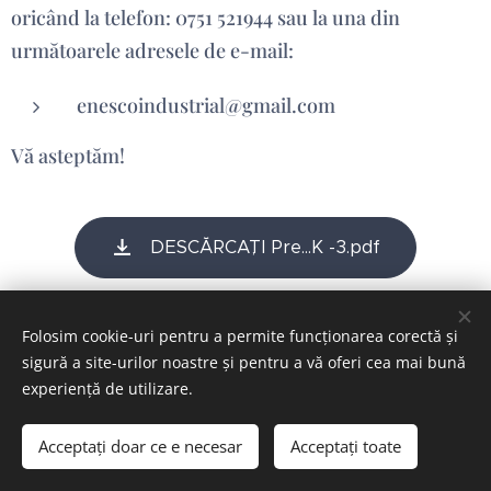
oricând la telefon: 0751 521944 sau la una din
următoarele adresele de e-mail:
enescoindustrial@gmail.com
Vă asteptăm!
DESCĂRCAȚI Pre...K -3.pdf
Folosim cookie-uri pentru a permite funcționarea corectă și
sigură a site-urilor noastre și pentru a vă oferi cea mai bună
experiență de utilizare.
Cookie-uri
Selectează
Acceptați doar ce e necesar
Acceptați toate
Română
English